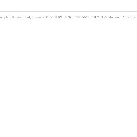
ompte
|
Contact
|
FAQ
| Compte BCV "CH21 00767 000S 5512 3237", "CAS Jaman - Pan d’esca