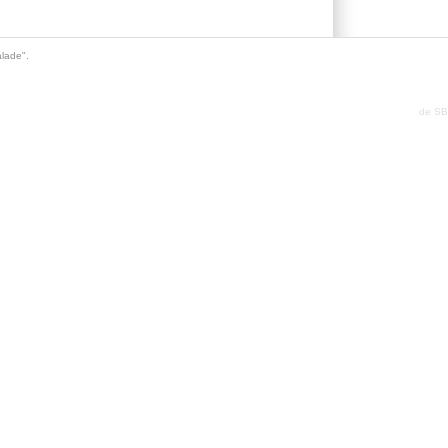
lade".
de
SB