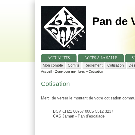
Pan de 
ACTUALITÉS
ACCÈS À LA SALLE
S
Mon compte
Comité
Règlement
Cotisation
Dés
Secondary menu
Accueil
»
Zone pour membres
»
Cotisation
You are here
Cotisation
Merci de verser le montant de votre cotisation commu
BCV CH21 00767 000S 5512 3237
CAS Jaman - Pan d’escalade